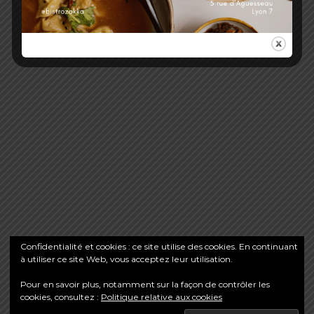
d
Bistro Zakka
e
Depuis 2015, Bistro Zakka vous fait découvrir la Street
l
Food chinoise à Lyon. Bao 包子, guabao ou encore
wontons, des spécialités du nord de la Chine faites-
’
maison à partir de produits frais. Restaurant et salon
de thé, service en continu.
a
r
Suivez-nous
t
F
I
X
G
a
n
o
c
s
o
i
e
t
g
b
a
l
Confidentialité et cookies : ce site utilise des cookies. En continuant
o
g
e
à utiliser ce site Web, vous acceptez leur utilisation.
c
Nous utilisons des cookies pour vous offrir la meilleure
o
r
k
a
expérience sur notre site.
m
Pour en savoir plus, notamment sur la façon de contrôler les
You can find out more about which cookies we are using or
l
cookies, consultez :
Politique relative aux cookies
switch them off in
.
settings